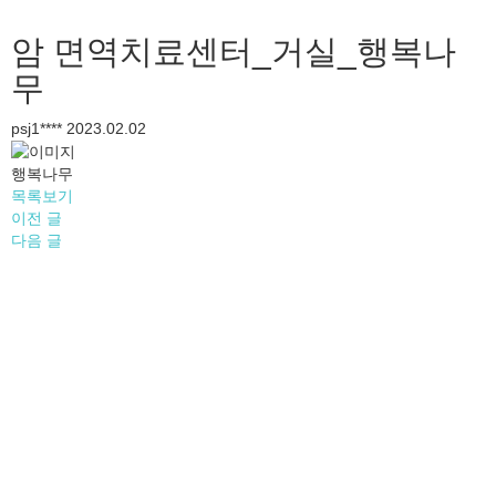
암 면역치료센터_거실_행복나
무
psj1****
2023.02.02
행복나무
목록보기
이전 글
다음 글